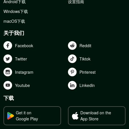
Android下载
设置指南
Windows下载
macOS下载
关于我们
Facebook
Reddit
Twitter
Tiktok
Instagram
Pinterest
Youtube
Linkedln
下载
Get it on
Download on the
Google Play
App Store